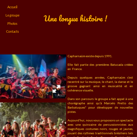
Accueil
Une longue histoire !
Le groupe
Photos
Contacts
Capharnaüm existe depuis 1991.
Elle fait partie des premières Batucada créées
en France.
Depuis quelques années, Capharnaüm s’est
recentré sur la musique, le chant, la danse et le
groove gagnant ainsi en musicalité et en
cohérence visuelle.
Dans son parcours le groupe a fait appel à une
chorégraphe ainsi qu’à Marcelo Pretto des
Barbatuques* pour développer de nouvelles
pistes.
Aujourd’hui, nous vous proposons un spectacle
avec une quinzaine de percussionnistes aux
magnifiques costumes noirs, rouges et jaunes,
jouant des rythmes traditionnels brésiliens tels
que le Samba, le Samba Reggae, le Partido Alto,
l’Afôxé, le Maracatu, mais aussi des versions plus
groove et plus funky de certains de ces rythmes.
Ce qui a valu quelquefois à Capharnaüm le
politique de
surnom de batuk hip hop !
Ce site web utilise les cookies. Veuillez consulter notre
confidentialité
pour plus de détails.
Et pour les spectacles de nuit, les costumes
deviennent lumineux afin d’ajouter une
Nécessaires
expérience visuelle plus chaleureuse.
Fonctionnels
Refuser
Tout accepter
Accepter la sélection
Nous pouvons jouer en salle, ou à l’extérieur et
Préférences
il est possible d’adapter la formule à vos besoins.
Analytiques
Marketing